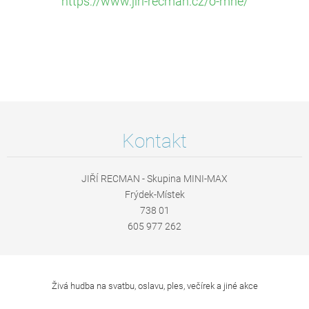
https://www.jiri-recman.cz/o-mne/
Kontakt
JIŘÍ RECMAN - Skupina MINI-MAX
Frýdek-Místek
738 01
605 977 262
Živá hudba na svatbu, oslavu, ples, večírek a jiné akce