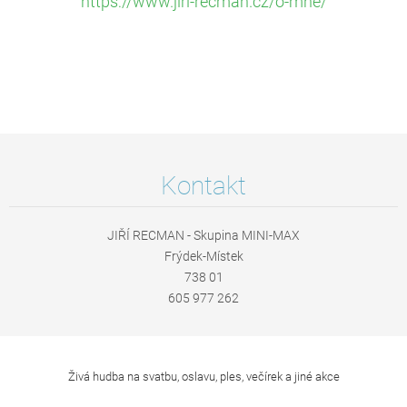
https://www.jiri-recman.cz/o-mne/
Kontakt
JIŘÍ RECMAN - Skupina MINI-MAX
Frýdek-Místek
738 01
605 977 262
Živá hudba na svatbu, oslavu, ples, večírek a jiné akce